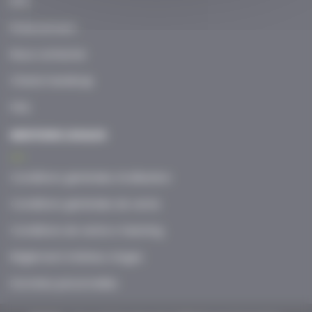
DPC
Financement
Nous contacter
Charte handicap
FAQ
MENTIONS LEGALES
Conditions générales d’utilisation
Conditions générales de vente
Conditions de vente e-learning
Règlement intérieur stages
Données personnelles